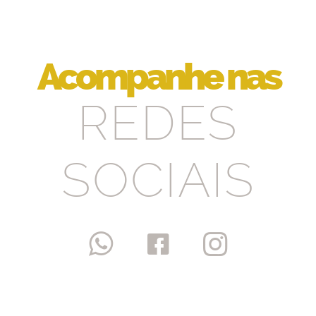
Acompanhe nas
REDES
SOCIAIS


