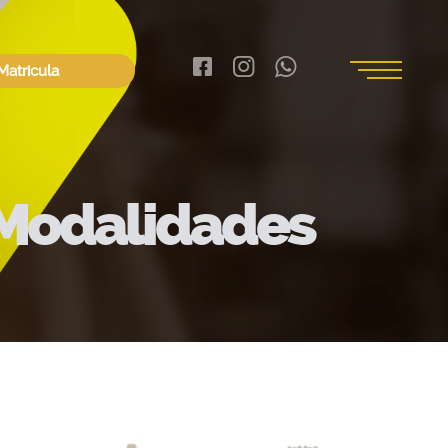



Matricula
Modalidades