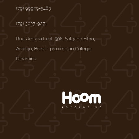
(79) 99929-5483
(79) 3027-9271
Rua Urquiza Leal, 598, Salgado Filho,
Aracaju, Brasil - próximo ao Colégio
Dinâmico