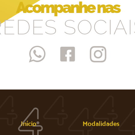
Acompanhe nas
REDES SOCIAI



Início
Modalidades